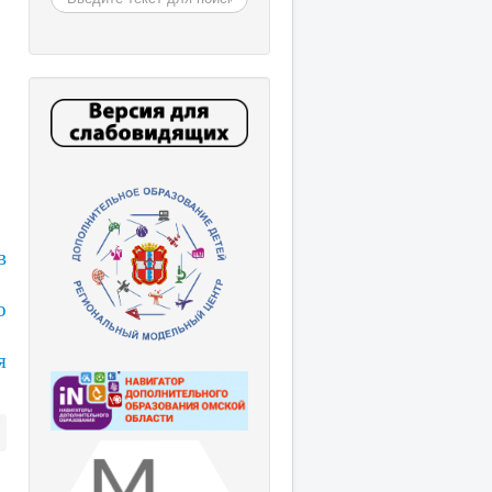
в
о
я